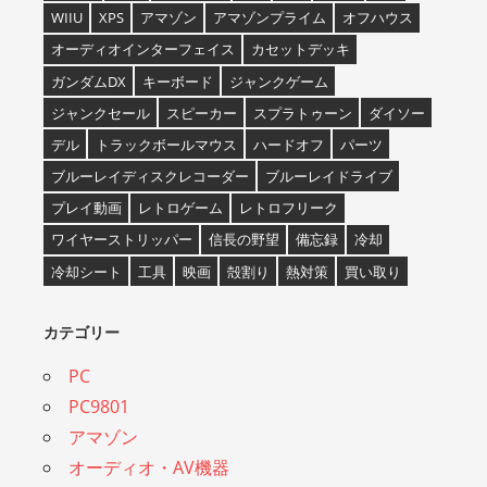
WIIU
XPS
アマゾン
アマゾンプライム
オフハウス
オーディオインターフェイス
カセットデッキ
ガンダムDX
キーボード
ジャンクゲーム
ジャンクセール
スピーカー
スプラトゥーン
ダイソー
デル
トラックボールマウス
ハードオフ
パーツ
ブルーレイディスクレコーダー
ブルーレイドライブ
プレイ動画
レトロゲーム
レトロフリーク
ワイヤーストリッパー
信長の野望
備忘録
冷却
冷却シート
工具
映画
殻割り
熱対策
買い取り
カテゴリー
PC
PC9801
アマゾン
オーディオ・AV機器