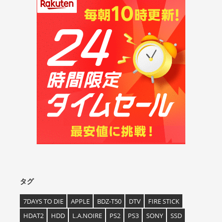
タグ
7DAYS TO DIE
APPLE
BDZ-T50
DTV
FIRE STICK
HDAT2
HDD
L.A.NOIRE
PS2
PS3
SONY
SSD