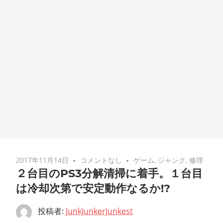
2017年11月14日
コメントなし
ゲーム
,
ジャンク
,
修理
２台目のPS3分解清掃に着手。１台目
は冷却次第で安定動作なるか!?
投稿者:
JunkJunkerJunkest