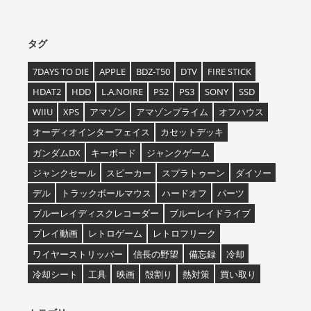
タグ
7DAYS TO DIE
APPLE
BDZ-T50
DTV
FIRE STICK
HDAT2
HDD
L.A.NOIRE
PS2
PS3
SONY
SSD
WIIU
XPS
アマゾン
アマゾンプライム
オフハウス
オーディオインターフェイス
カセットデッキ
ガンダムDX
キーボード
ジャンクゲーム
ジャンクセール
スピーカー
スプラトゥーン
ダイソー
デル
トラックボールマウス
ハードオフ
パーツ
ブルーレイディスクレコーダー
ブルーレイドライブ
プレイ動画
レトロゲーム
レトロフリーク
ワイヤーストリッパー
信長の野望
備忘録
冷却
冷却シート
工具
映画
殻割り
熱対策
買い取り