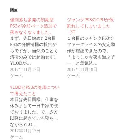
し
す
し
て
る
て
Twitter
に
Google+
関連
で
は
で
共
ク
共
強制落ち多発の初期型
有
リ
有
ジャンクPS3のGPUが殻
(新
ッ
(新
PS3が冷却パーツ追加で
割れしてしまいました
し
ク
し
い
し
い
落ちなくなりました。
（汗
ウ
て
ウ
ィ
く
ィ
まず、先日始めた2台目
１台目のジャンクPS3で
ン
だ
ン
PS3の分解清掃の報告か
ファークライ３の安定動
ド
さ
ド
ウ
い
ウ
らですが、当然のごとく
作が確認できたので、
で
(新
で
開
し
開
清掃のみでは起動せず。
「よっしゃ今夜も遊ぶぞ
き
い
き
YLODが…
ー」と意気込…
ま
ウ
ま
す)
ィ
す)
2017年11月17日
2017年11月18日
ン
ド
ゲーム
ゲーム
ウ
で
YLODとPS3の冷却につい
開
き
て考えたこと
ま
す)
本日は先日同様、仕事を
休みまして一日中家で寝
ておりました。で、夕方
以降に起きてごろ寝をし
ながらYLO…
2017年11月17日
ゲーム