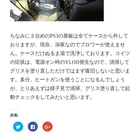
ちなみに２台めのPS3の基板は全てケースから外して
おりますが、現在、深夜なのでブロワーが使えませ
ん。ケースだけぬるま湯で洗浄しております。コイツ
の症状は、電源オン時のYLOD発生なので、清掃して
グリスを塗り直しただけではまず復旧しないと思いま
す。多分、ヒートガンを使うことになるんでしょう
が、とりあえずは様子見で清掃、グリス塗り直しで起
動チェックをしてみたいと思います。
共有:
ク
Facebook
ク
リ
で
リ
ッ
共
ッ
ク
有
ク