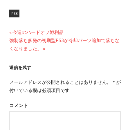
PS3
前
今週のハードオフ戦利品
投
次
強制落ち多発の初期型PS3が冷却パーツ追加で落ちな
の
の
くなりました。
記
稿
記
事:
ナ
事:
返信を残す
ビ
ゲ
メールアドレスが公開されることはありません。
*
が
付いている欄は必須項目です
ー
シ
コメント
ョ